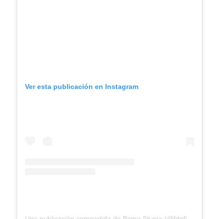
Ver esta publicación en Instagram
Una publicación compartida de Pame Stupia (@fdoficial)
el
15 