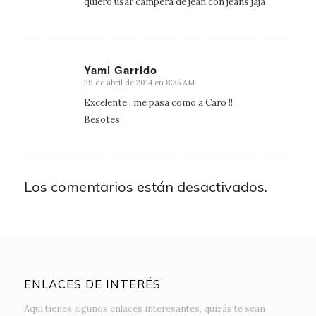
quiero usar campera de jean con jeans jaja
Yami Garrido
29 de abril de 2014 en 8:35 AM
Dice:
Excelente , me pasa como a Caro !!
Besotes
Los comentarios están desactivados.
ENLACES DE INTERÉS
Aquí tienes algunos enlaces interesantes, quizás te sean