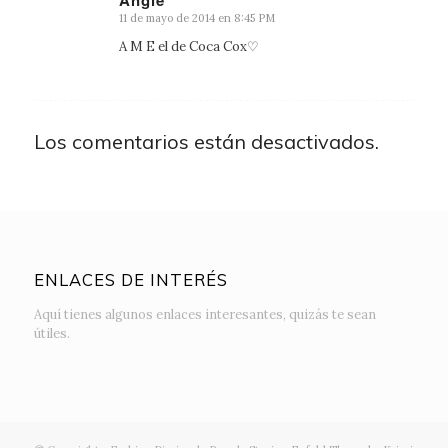
11 de mayo de 2014 en 8:45 PM
Dice:
A M E el de Coca Cox♡
Los comentarios están desactivados.
ENLACES DE INTERÉS
Aquí tienes algunos enlaces interesantes, quizás te sean
útiles.