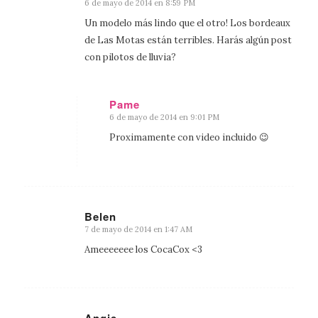
6 de mayo de 2014 en 8:59 PM
Dice:
Un modelo más lindo que el otro! Los bordeaux
de Las Motas están terribles. Harás algún post
con pilotos de lluvia?
Pame
6 de mayo de 2014 en 9:01 PM
Dice:
Proximamente con video incluido 😉
Belen
7 de mayo de 2014 en 1:47 AM
Dice:
Ameeeeeee los CocaCox <3
Angie