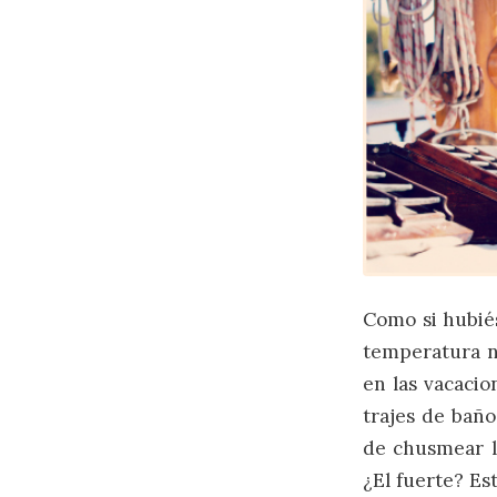
Como si hubiés
temperatura n
en las vacacio
trajes de bañ
de chusmear la
¿El fuerte? Es