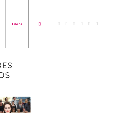
a
Libros
RES
DS