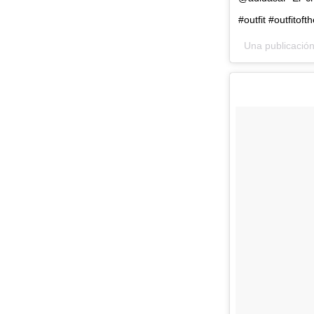
#outfit #outfitof
Una publicación