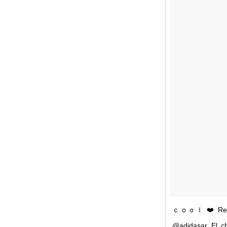
ｃｏｏｌ ❤️ Remera
@adidasar El ch