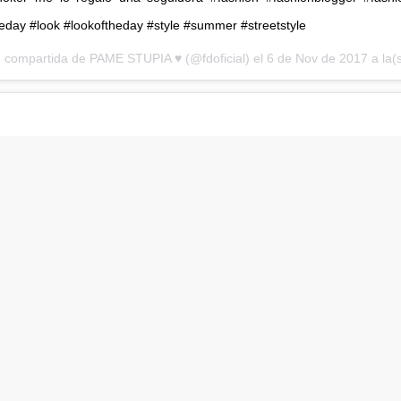
theday #look #lookoftheday #style #summer #streetstyle
 compartida de PAME STUPIA ♥️ (@fdoficial) el
6 de Nov de 2017 a la(