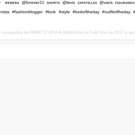
✨ ʀᴇᴍᴇʀᴀ @forever21 sʜᴏʀᴛs @levis ᴢᴀᴘᴀᴛɪʟʟᴀs @vans ғɪɢᴜʀᴀɴᴅ
nista #fashionblogger #look #style #lookoftheday #outfitoftheday #
 compartida de PAME STUPIA ♥️ (@fdoficial) el
5 de Nov de 2017 a la(