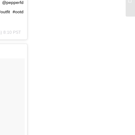
ᴏ @pepperfd
outfit #ootd
s) 8:10 PST