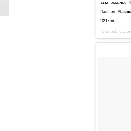
ғᴇʟɪᴢ ᴅᴏᴍɪɴɢᴏ 
mis seguidoras
#fashion #fashio
#f21xme
Una publicación