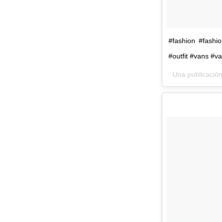
#fashion #fashio
#outfit #vans #va
Una publicación