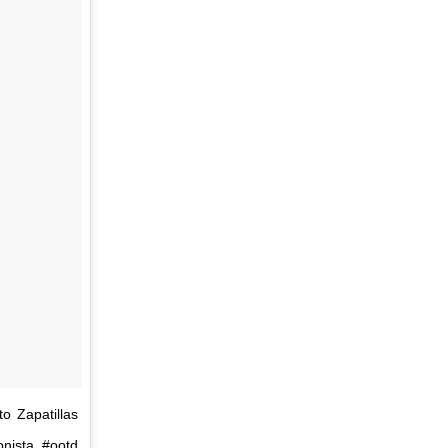
 Zapatillas
onista #ootd