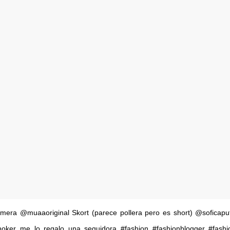
 @muaaoriginal Skort (parece pollera pero es short) @soficaputo
oker me lo regalo una seguidora #fashion #fashionblogger #fashi