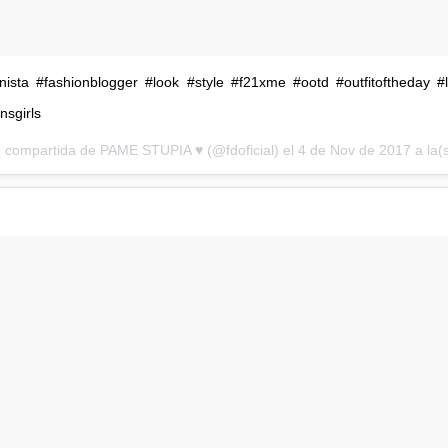
nista #fashionblogger #look #style #f21xme #ootd #outfitoftheday #
nsgirls
 compartida de PAME STUPIA ♥️ (@fdoficial) el
4 de Nov de 2017 a la(