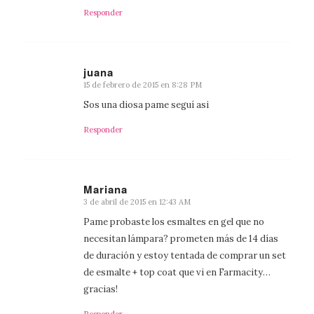
Responder
juana
15 de febrero de 2015 en 8:28 PM
Dice:
Sos una diosa pame seguí asi
Responder
Mariana
3 de abril de 2015 en 12:43 AM
Dice:
Pame probaste los esmaltes en gel que no
necesitan lámpara? prometen más de 14 días
de duración y estoy tentada de comprar un set
de esmalte + top coat que vi en Farmacity…
gracias!