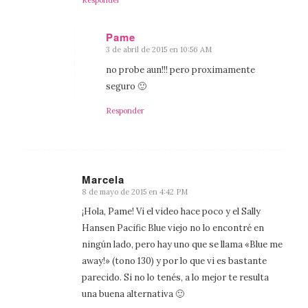
Responder
Pame
3 de abril de 2015 en 10:56 AM
Dice:
no probe aun!!! pero proximamente
seguro 🙂
Responder
Marcela
8 de mayo de 2015 en 4:42 PM
Dice:
¡Hola, Pame! Vi el video hace poco y el Sally
Hansen Pacific Blue viejo no lo encontré en
ningún lado, pero hay uno que se llama «Blue me
away!» (tono 130) y por lo que vi es bastante
parecido. Si no lo tenés, a lo mejor te resulta
una buena alternativa 🙂