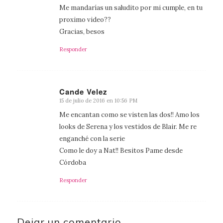
Me mandarías un saludito por mi cumple, en tu
proximo video??
Gracias, besos
Responder
Cande Velez
15 de julio de 2016 en 10:56 PM
Dice:
Me encantan como se visten las dos!! Amo los
looks de Serena y los vestidos de Blair. Me re
enganché con la serie
Como le doy a Nat!! Besitos Pame desde
Córdoba
Responder
Dejar un comentario