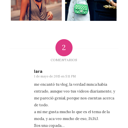
2
COMENTARIOS
lara
1 de mayo de 2015 en 5:11 PM
Dice:
me encantó tu vlog, la verdad nunca habia
entrado, aunque veo tus videos diariamente, y
me pareció genial, porque nos cuentas acerca
de todo.
a mi me gusta mucho lo que es el tema de la
moda, y aca veo mucho de eso, JAJAJ.
Sos una copada…