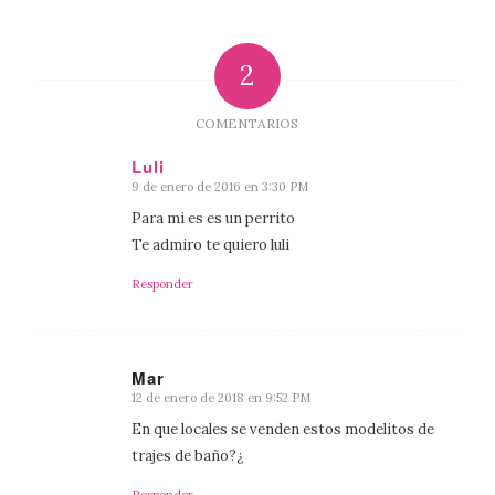
2
COMENTARIOS
Luli
9 de enero de 2016 en 3:30 PM
Dice:
Para mi es es un perrito
Te admiro te quiero luli
Responder
Mar
12 de enero de 2018 en 9:52 PM
Dice:
En que locales se venden estos modelitos de
trajes de baño?¿