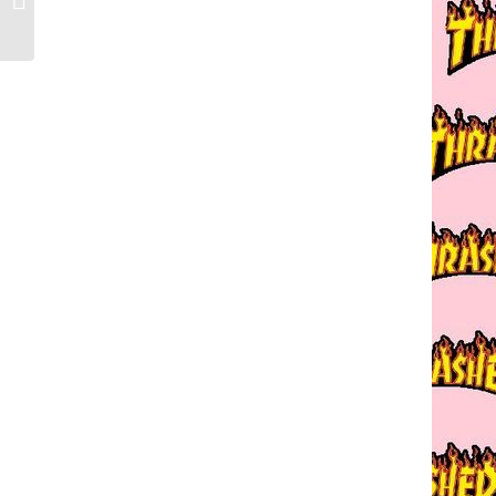
tecnología, música y
más