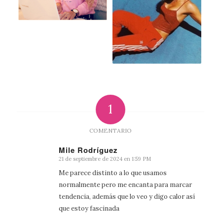
1
COMENTARIO
Mile Rodríguez
21 de septiembre de 2024 en 1:59 PM
Dice:
Me parece distinto a lo que usamos
normalmente pero me encanta para marcar
tendencia, además que lo veo y digo calor así
que estoy fascinada