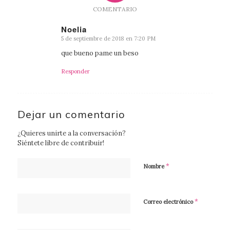
COMENTARIO
Noelia
5 de septiembre de 2018 en 7:20 PM
Dice:
que bueno pame un beso
Responder
Dejar un comentario
¿Quieres unirte a la conversación?
Siéntete libre de contribuir!
*
Nombre
*
Correo electrónico