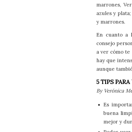
marrones, Ver
azules y plata;
y marrones.
En cuanto a l
consejo person
a ver cómo te 
hay que intens
aunque tambié
5 TIPS PAR
By Verónica M
Es importa
buena limpi
mejor y du
Podes usar