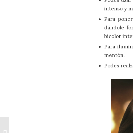
intenso y m
Para poner 
dándole for
bicolor inte
Para ilumin
mentón.
Podes realz
Me fui de Showroom: