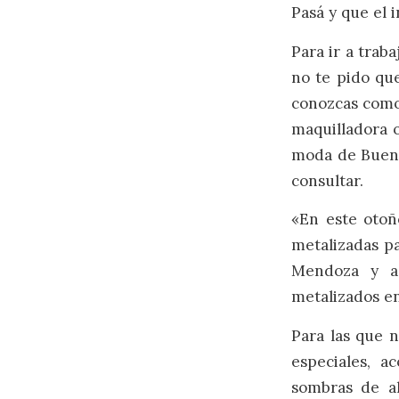
Pasá y que el 
Para ir a trab
no te pido que
conozcas como 
maquilladora o
moda de Buenos
consultar.
«En este otoño
metalizadas pa
Mendoza y ag
metalizados en
Para las que n
especiales, a
sombras de al