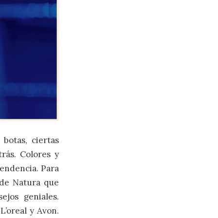
botas, ciertas
rás. Colores y
tendencia. Para
 de Natura que
ejos geniales.
L’oreal y Avon.