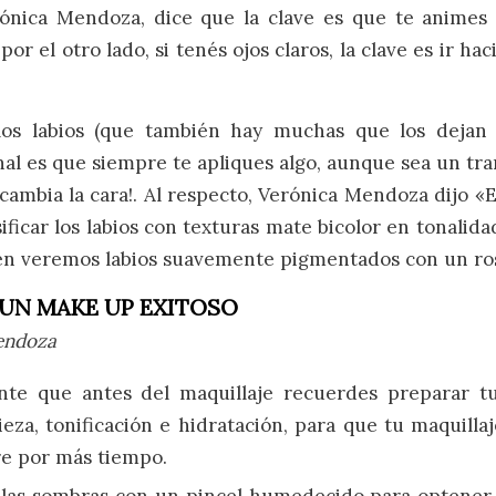
ónica Mendoza, dice que la clave es que te animes 
 por el otro lado, si tenés ojos claros, la clave es ir haci
os labios (que también hay muchas que los dejan 
al es que siempre te apliques algo, aunque sea un tra
cambia la cara!. Al respecto, Verónica Mendoza dijo 
ificar los labios con texturas mate bicolor en tonalidad
n veremos labios suavemente pigmentados con un ro
A UN MAKE UP EXITOSO
endoza
nte que antes del maquillaje recuerdes preparar t
eza, tonificación e hidratación, para que tu maquill
re por más tiempo.
 las sombras con un pincel humedecido para optener