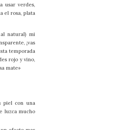
a usar verdes,
a el rosa, plata
al natural) mi
nsparente, ¡vas
«Esta temporada
es rojo y vino,
sa mate»
u piel con una
aje luzca mucho
 un efecto mas