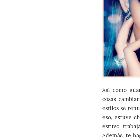
Así como guar
cosas cambian
estilos se ren
eso, estuve c
estuvo trabaj
Además, te hag