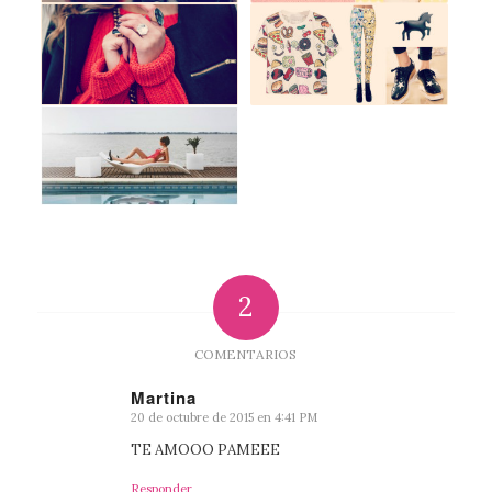
2
COMENTARIOS
Martina
20 de octubre de 2015 en 4:41 PM
Dice:
TE AMOOO PAMEEE
Responder