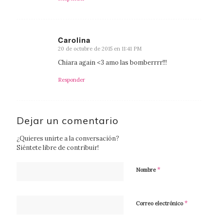
Carolina
20 de octubre de 2015 en 11:41 PM
Dice:
Chiara again <3 amo las bomberrrr!!!
Responder
Dejar un comentario
¿Quieres unirte a la conversación?
Siéntete libre de contribuir!
*
Nombre
*
Correo electrónico