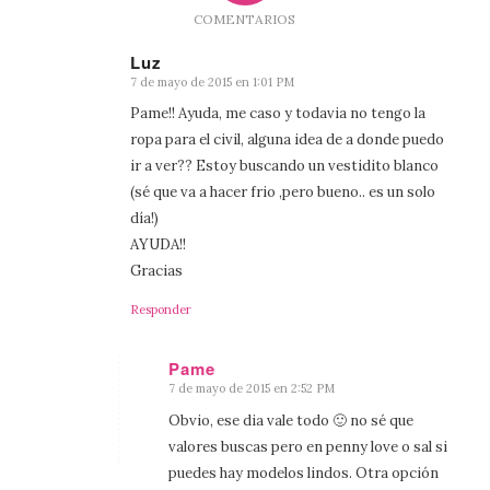
COMENTARIOS
Luz
7 de mayo de 2015 en 1:01 PM
Dice:
Pame!! Ayuda, me caso y todavia no tengo la
ropa para el civil, alguna idea de a donde puedo
ir a ver?? Estoy buscando un vestidito blanco
(sé que va a hacer frio ,pero bueno.. es un solo
día!)
AYUDA!!
Gracias
Responder
Pame
7 de mayo de 2015 en 2:52 PM
Dice:
Obvio, ese dia vale todo 🙂 no sé que
valores buscas pero en penny love o sal si
puedes hay modelos lindos. Otra opción