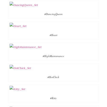
#DancingQueen
#Heart
#HighMaintenance
#HotChick
#Kitty