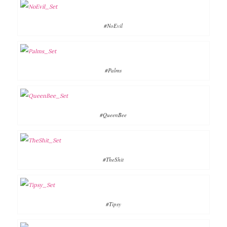
#NoEvil
#Palms
#QueenBee
#TheShit
#Tipsy